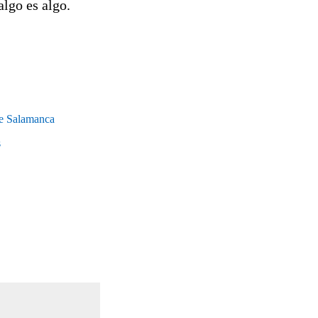
algo es algo.
 de Salamanca
s