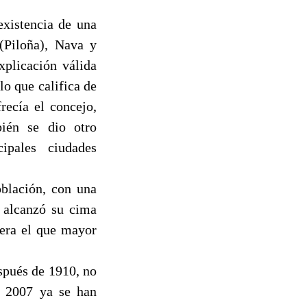
existencia de una
 (Piloña), Nava y
xplicación válida
lo que califica de
recía el concejo,
ién se dio otro
ipales ciudades
oblación, con una
e alcanzó su cima
uera el que mayor
spués de 1910, no
e 2007 ya se han