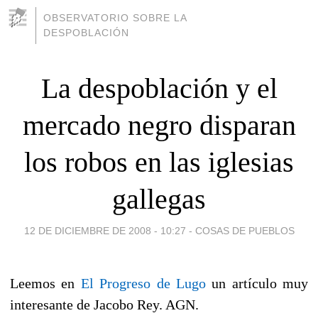
OBSERVATORIO SOBRE LA
DESPOBLACIÓN
La despoblación y el
mercado negro disparan
los robos en las iglesias
gallegas
12 DE DICIEMBRE DE 2008 - 10:27
-
COSAS DE PUEBLOS
Leemos en
El Progreso de Lugo
un artículo muy
interesante de Jacobo Rey. AGN.