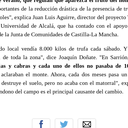
e verano, que regulan que aparezca el fruto del hon
rtantes de la reducción drástica de la presencia de tru
les", explica Juan Luis Aguirre, director del proyecto 
 Universidad de Alcalá, que ha contado con el apoyo
de la Junta de Comunidades de Castilla-La Mancha.
o local vendía 8.000 kilos de trufa cada sábado. Y
l de toda la zona", dice Joaquín Doñate. "En Sarrió
jas y cabras y cada uno de ellos no pasaba de 1
o aclaraban el monte. Ahora, cada dos meses pasa un
 destruye el suelo, pero no acaba con el matorral", ex
andono del campo es el principal causante del cambio.