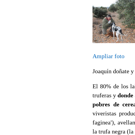
Ampliar foto
Joaquín doñate y 
El 80% de los la
truferas y
donde 
pobres de cere
viveristas produ
faginea'), avella
la trufa negra (l