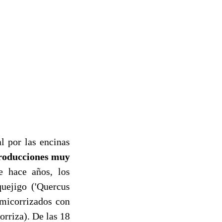
l por las encinas
producciones muy
e hace años, los
quejigo ('Quercus
) micorrizados con
orriza). De las 18