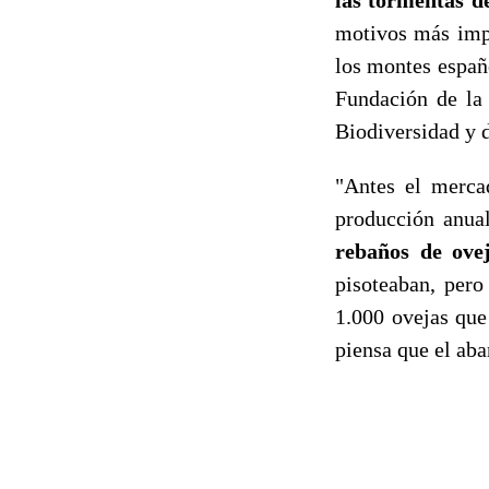
las tormentas d
motivos más impo
los montes españo
Fundación de la
Biodiversidad y 
"Antes el mercad
producción anua
rebaños de ove
pisoteaban, per
1.000 ovejas que
piensa que el ab