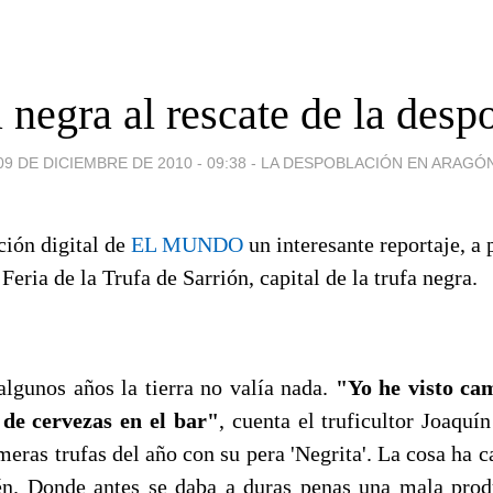
a negra al rescate de la desp
09 DE DICIEMBRE DE 2010 - 09:38
-
LA DESPOBLACIÓN EN ARAGÓ
ción digital de
EL MUNDO
un interesante reportaje, a 
 Feria de la Trufa de Sarrión, capital de la trufa negra.
algunos años la tierra no valía nada.
"Yo he visto ca
de cervezas en el bar"
, cuenta el truficultor Joaquí
meras trufas del año con su pera 'Negrita'. La cosa ha
én. Donde antes se daba a duras penas una mala prod