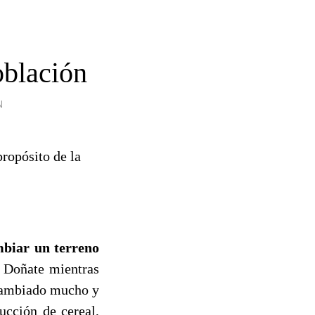
oblación
N
propósito de la
mbiar un terreno
n Doñate mientras
 cambiado mucho y
ucción de cereal,