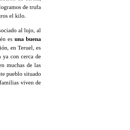
ilogramos de trufa
ros el kilo.
ociado al lujo, al
ién es
una buena
rión, en Teruel, es
a ya con cerca de
len muchas de las
te pueblo situado
familias viven de