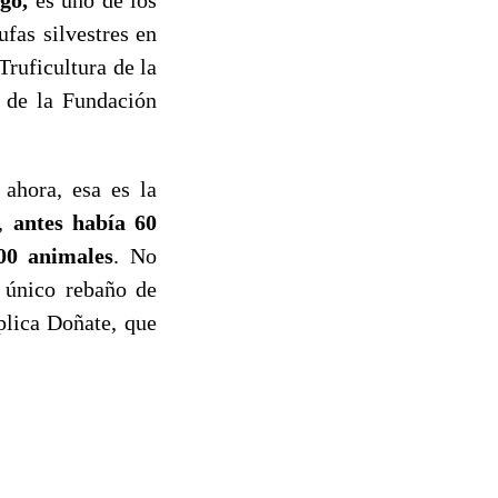
go,
es uno de los
fas silvestres en
Truficultura de la
 de la Fundación
 ahora, esa es la
n,
antes había 60
00 animales
. No
 único rebaño de
plica Doñate, que