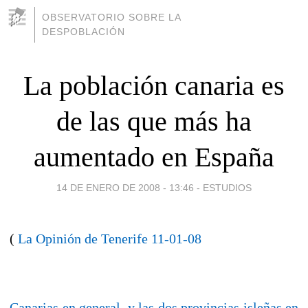
OBSERVATORIO SOBRE LA
DESPOBLACIÓN
La población canaria es
de las que más ha
aumentado en España
14 DE ENERO DE 2008 - 13:46
-
ESTUDIOS
(
La Opinión de Tenerife 11-01-08
Canarias en general, y las dos provincias isleñas en