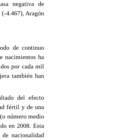
tasa negativa de
s (-4.467), Aragón
iodo de continuo
de nacimientos ha
idos por cada mil
njera también han
ltado del efecto
d fértil y de una
d (o número medio
ado en 2008. Esta
 de nacionalidad