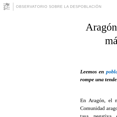
OBSERVATORIO SOBRE LA DESPOBLACIÓN
Aragón
má
Leemos en
pobl
rompe una tenden
En Aragón, el 
Comunidad aragon
tasa negativa 