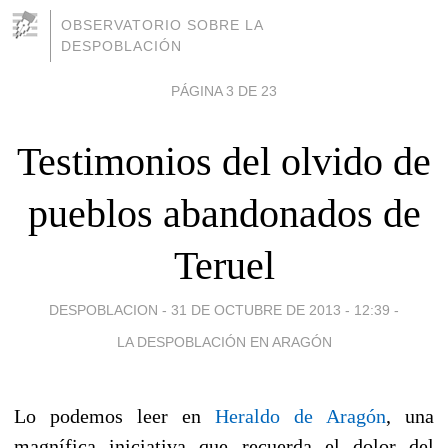
OBSERVATORIO SOBRE LA
DESPOBLACIÓN
PÁGINA 3 DE 23
Testimonios del olvido de
pueblos abandonados de
Teruel
DESPOBLACION -
31 DE OCTUBRE DE 2013 - 12:39
-
LA DESPOBLACIÓN EN ARAGÓN
Lo podemos leer en
Heraldo de Aragón
, una
magnífica iniciativa que recuerda el dolor del